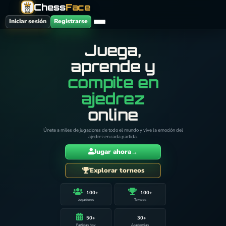
Chess
Face
Iniciar sesión
Registrarse
Juega,
aprende y
compite en
ajedrez
online
Únete a miles de jugadores de todo el mundo y vive la emoción del
ajedrez en cada partida.
Jugar ahora
→
Explorar torneos
100+
100+
Jugadores
Torneos
50+
30+
Partidas hoy
Academias