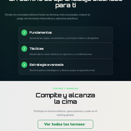
para ti
Desde los conceptos básicos hasta las técnicas más avanzadas, mejora tu
juego con lecciones interactivas y ejercicios prácticos.
Fundamentos
1
Aprende las reglas, movimientos y principios básicos del ajedrez.
Tácticas
2
Desarrolla tu visión táctica con ejercicios y combinaciones.
Estrategia avanzada
3
Domina planes estratégicos y lleva tu juego al siguiente nivel.
TORNEO Y RANKING
Compite y alcanza
la cima
Participa en torneos básicos, gana premios y sube en el
ranking global.
Ver todos los torneos
→