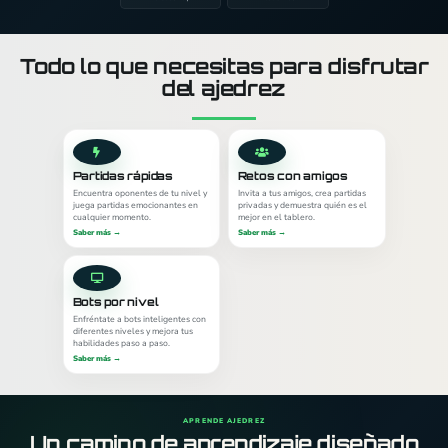
Todo lo que necesitas para disfrutar
del ajedrez
Partidas rápidas
Retos con amigos
Encuentra oponentes de tu nivel y
Invita a tus amigos, crea partidas
juega partidas emocionantes en
privadas y demuestra quién es el
cualquier momento.
mejor en el tablero.
Saber más
→
Saber más
→
Bots por nivel
Enfréntate a bots inteligentes con
diferentes niveles y mejora tus
habilidades paso a paso.
Saber más
→
APRENDE AJEDREZ
Un camino de aprendizaje diseñado