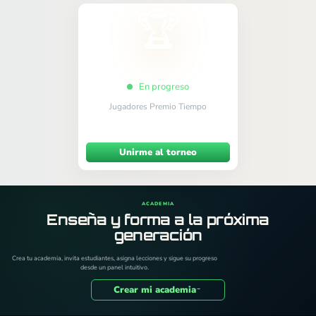
🏆
Torneo Arena
En progreso
Jugadores
Premio
Tiempo
128
1,200
10+5
Unirme al torneo
ACADEMIA
Enseña y forma a la próxima
generación
Crea tu academia, invita estudiantes, asigna lecciones y sigue su progreso
desde un panel intuitivo.
Crear mi academia
→